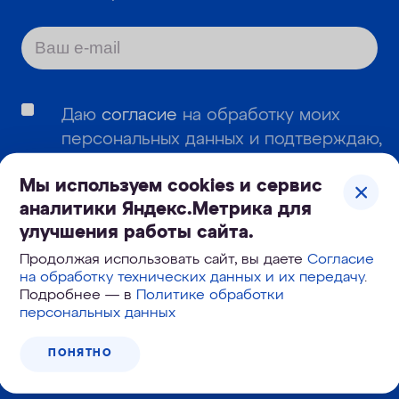
Даю
согласие
на обработку моих
персональных данных и подтверждаю,
что я ознакомлен с
политикой
Мы используем cookies и сервис
обработки и защиты персональных
аналитики Яндекс.Метрика для
данных
.
улучшения работы сайта.
Даю согласие
на получение
Продолжая использовать сайт, вы даете
Согласие
информационных и рекламных
на обработку технических данных и их передачу
.
Подробнее — в
Политике обработки
сообщений
персональных данных
ПОНЯТНО
ПОДПИСАТЬСЯ