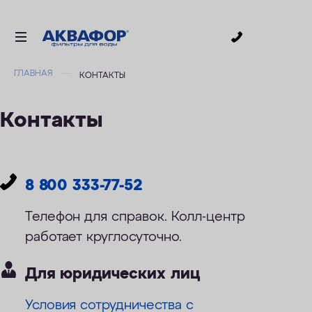
0
ГЛАВНАЯ
КОНТАКТЫ
ДЛЯ ПИТЬЕВОЙ ВОДЫ
СМЕННЫЕ МОДУЛИ
Контакты
ДЛЯ ВАННОЙ
В КОТТЕДЖ
ДЛЯ БИЗНЕСА
8 800 333-77-52
АКСЕССУАРЫ
Телефон для справок. Колл-центр
АКЦИИ
работает круглосуточно.
Для юридических лиц
ДОСТАВКА
Условия сотрудничества с
УСЛУГИ