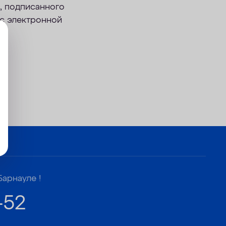
, подписанного
ес электронной
Барнауле !
-52