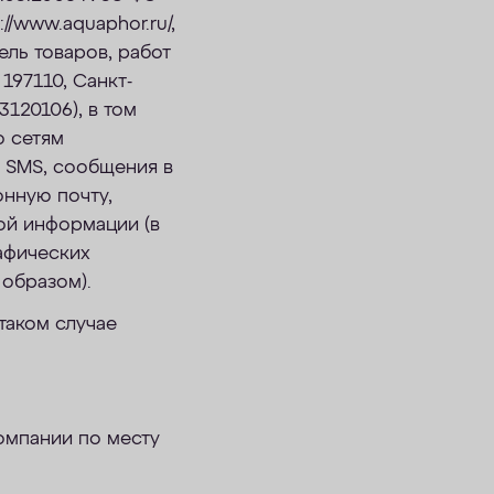
//www.aquaphor.ru/,
ель товаров, работ
197110, Санкт-
3120106), в том
о сетям
 SMS, сообщения в
онную почту,
ой информации (в
афических
образом).
таком случае
омпании по месту