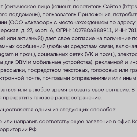
 (физическое лицо (клиент, посетитель Сайтов (https:
 его поддомены), пользователь Приложения, потребит
нии (ООО «Аквафор» с местонахождением по адресу: 
ерская, д. 27, корп. А, ОГРН: 1027806888911, ИНН: 781
й или активный)) дает свое согласие на получение п
амных сообщений (любыми средствам связи, включая
gram и проч.), социальных сетях (VK и проч.), электр
ы для ЭВМ и мобильные устройства), рекламной и ин
 рассылки, посредством текстовых, голосовых или гр
ктронной почте, почтовыми отправлениями или иным 
заться или в любое время отозвать своё согласие. В 
я прекратить таковое распространение.
уществляется одним из следующих способов:
 или направив соответствующее заявление в офис К
территории РФ