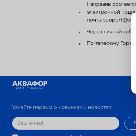
Направив соответс
электронной подпи
почты support@shop
Через личный кабин
По телефону Горяч
Узнайте первым о новинках и новостях: