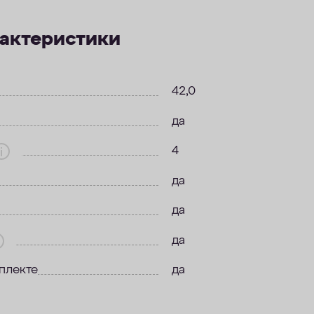
рактеристики
42,0
да
4
да
да
да
плекте
да