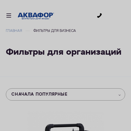
0
ГЛАВНАЯ
ФИЛЬТРЫ ДЛЯ БИЗНЕСА
ДЛЯ ПИТЬЕВОЙ ВОДЫ
СМЕННЫЕ МОДУЛИ
Фильтры для организаций
ДЛЯ ВАННОЙ
В КОТТЕДЖ
ДЛЯ БИЗНЕСА
АКСЕССУАРЫ
СНАЧАЛА ПОПУЛЯРНЫЕ
АКЦИИ
ДОСТАВКА
УСЛУГИ