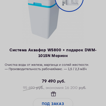
Система Аквафор WS800 + подарок DWM-
101SN Морион
Очистка воды от железа, марганца и солей жесткости.
— Производительность рабочая/макс. — 1,5 / 2,3 м3/ч
— Максимальная удаляемая жесткость — 28 мг-экв/л
79 490
руб.
— Максимальная удаляемая концентрация железа — 12 мг/л
— Максимальная удаляемая концентрация растворенного
95 690
руб.
, экономия 16 200
руб.
марганца — 5 мг/л
— Объем воды/соли на регенерацию от 66 литров / 1,0 кг
— Размеры 404 х 485 х 706 мм
ПОД ЗАКАЗ