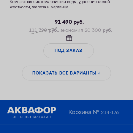
Компактная система очистки воды, удаление солей
жесткости, железа и марганца.
— Производительность раб./макс. — 1,8/2,7 м3/ч
— Максимальная удаляемая жесткость — 34 мг-экв/л
91 490
руб.
— Максимальная удаляемая концентрация железа — 14 мг/л
111 790
руб.
, экономия 20 300
руб.
— Максимальная удаляемая концентрация растворенного
марганца — 5 мг/л
— Объем воды/соли на регенерацию от 70 литров / 1,4 кг
ПОД ЗАКАЗ
— Удаляет сероводород до 1 мг/л
ПОКАЗАТЬ ВСЕ ВАРИАНТЫ
Корзина №
214-176