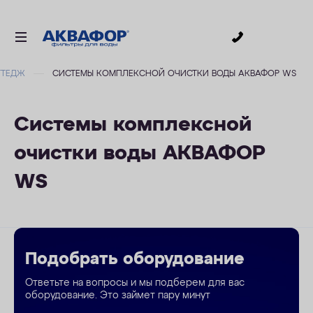
0
ТТЕДЖ
СИСТЕМЫ КОМПЛЕКСНОЙ ОЧИСТКИ ВОДЫ АКВАФОР WS
ДЛЯ ПИТЬЕВОЙ ВОДЫ
СМЕННЫЕ МОДУЛИ
Системы комплексной
ДЛЯ ВАННОЙ
очистки воды АКВАФОР
В КОТТЕДЖ
WS
ДЛЯ БИЗНЕСА
АКСЕССУАРЫ
АКЦИИ
Подобрать оборудование
ДОСТАВКА
Ответьте на вопросы и мы подберем для вас
оборудование. Это займет пару минут
УСЛУГИ