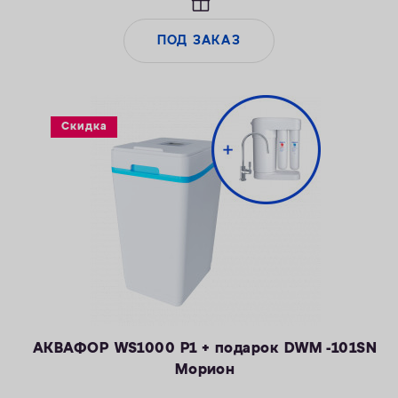
марганца — 5 мг/л
— Объем воды/соли на регенерацию от 43 литров / 0,8 кг
ПОД ЗАКАЗ
— Удаляет сероводород до 1 мг/л
Скидка
АКВАФОР WS1000 P1 + подарок DWM -101SN
Морион