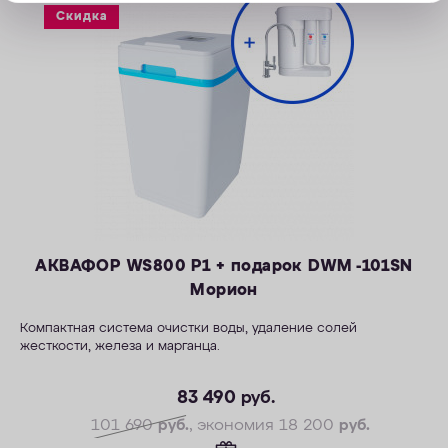
Скидка
АКВАФОР WS800 P1 + подарок DWM -101SN
Морион
Компактная система очистки воды, удаление солей
жесткости, железа и марганца.
— Производительность раб./макс. — 1,5/2,3 м3/ч
— Максимальная удаляемая жесткость — 28 мг-экв/л
83 490
руб.
— Максимальная удаляемая концентрация железа — 12 мг/л
101 690
руб.
, экономия 18 200
руб.
— Максимальная удаляемая концентрация растворенного