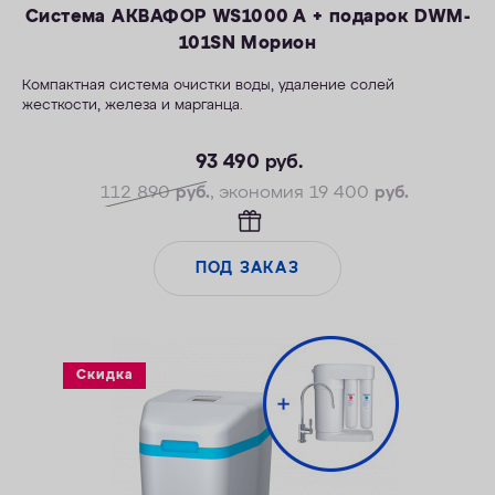
Система АКВАФОР WS1000 A + подарок DWM-
101SN Морион
Компактная система очистки воды, удаление солей
жесткости, железа и марганца.
—Производительность раб./макс. — 1,5/2,3 м3/ч
—Максимальное значение ПМО: до 10 мг О2/л
93 490
руб.
—Максимальная удаляемая жесткость — 24 мг-экв/л
112 890
руб.
, экономия 19 400
руб.
—Максимальная удаляемая концентрация железа — 5 мг/л
—Максимальная удаляемая концентрация растворенного
марганца — 3 мг/л
ПОД ЗАКАЗ
—Объем воды/соли на регенерацию от 66 л/1,0 кг
Скидка