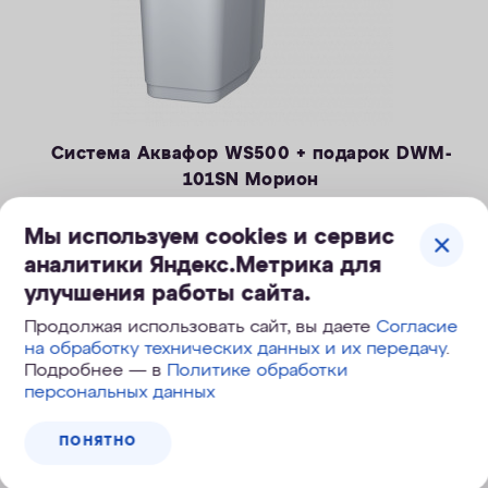
Система Аквафор WS500 + подарок DWM-
101SN Морион
Компактная система очистки воды, удаление солей
Мы используем cookies и сервис
жесткости, железа и марганца.
— Производительность раб./макс. — 1,4 / 2,1 м3/ч
аналитики Яндекс.Метрика для
— Максимальная удаляемая жесткость — 24 мг-экв/л
улучшения работы сайта.
49 990
руб.
— Максимальная удаляемая концентрация железа — 10 мг/л
Продолжая использовать сайт, вы даете
Согласие
74 990
руб.
, экономия 25 000
руб.
— Максимальная удаляемая концентрация растворенного
на обработку технических данных и их передачу
.
марганца — 3 мг/л
Подробнее — в
Политике обработки
— Объем воды/соли на регенерацию от 43 литров / 0,8 кг
персональных данных
ПОД ЗАКАЗ
— Размеры 322 х 432 х 554 мм
ПОНЯТНО