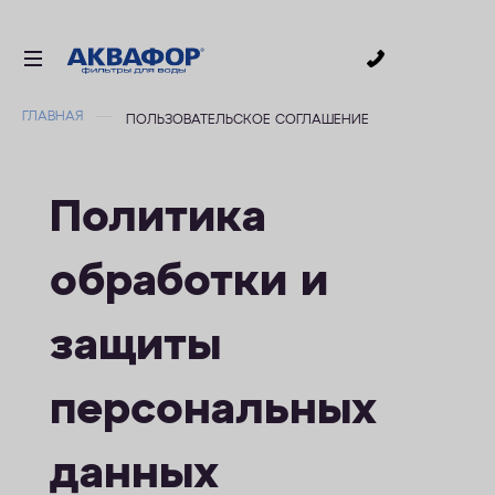
0
ГЛАВНАЯ
ПОЛЬЗОВАТЕЛЬСКОЕ СОГЛАШЕНИЕ
ДЛЯ ПИТЬЕВОЙ ВОДЫ
СМЕННЫЕ МОДУЛИ
Политика
ДЛЯ ВАННОЙ
В КОТТЕДЖ
обработки и
ДЛЯ БИЗНЕСА
АКСЕССУАРЫ
защиты
АКЦИИ
персональных
ДОСТАВКА
данных
УСЛУГИ