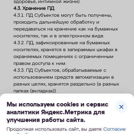
здоровья, интимной жизни).
4.3. Хранение ПД
4.3.1. ПД Субъектов могут быть получены,
проходить дальнейшую обработку и
передаваться на хранение как на бумажных
носителях, так и в электронном виде.
4.3.2. ПД, зафиксированные на бумажных
носителях, хранятся в запираемых шкафах в
охраняемых помещениях с ограниченным
правом доступа к ним.
4.3.3. ПД Субъектов, обрабатываемые с
использованием средств автоматизации в
разных целях, хранятся раздельно (в разных
папках (вкладках)).
4.3.4. Не допускается хранение и
Мы используем cookies и сервис
размещение документов, содержащих ПД, в
аналитики Яндекс.Метрика для
открытых электронных каталогах
(файлообменниках) в ИСПД.
улучшения работы сайта.
4.3.5. Хранение ПД в форме, позволяющей
Продолжая использовать сайт, вы даете
Согласие
определить субъекта ПД, осуществляется