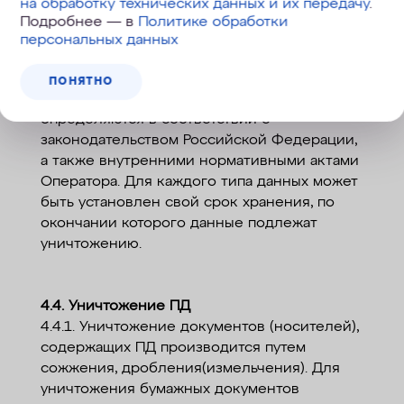
на обработку технических данных и их передачу
.
не дольше, чем этого требуют цели их
Подробнее — в
Политике обработки
обработки, и они подлежат уничтожению по
персональных данных
достижении целей обработки или в случае
утраты необходимости в их достижении.
ПОНЯТНО
4.3.6. Сроки хранения персональных данных
определяются в соответствии с
законодательством Российской Федерации,
а также внутренними нормативными актами
Оператора. Для каждого типа данных может
быть установлен свой срок хранения, по
окончании которого данные подлежат
уничтожению.
4.4. Уничтожение ПД
4.4.1. Уничтожение документов (носителей),
содержащих ПД производится путем
сожжения, дробления(измельчения). Для
уничтожения бумажных документов