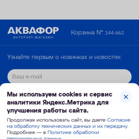
Корзина №
144-662
Узнайте первым о новинках и новостях:
Мы используем cookies и сервис
Даю
согласие
на обработку моих
аналитики Яндекс.Метрика для
персональных данных и подтверждаю,
улучшения работы сайта.
что я ознакомлен с
политикой
Продолжая использовать сайт, вы даете
Согласие
обработки и защиты персональных
на обработку технических данных и их передачу
.
Подробнее — в
Политике обработки
данных
.
персональных данных