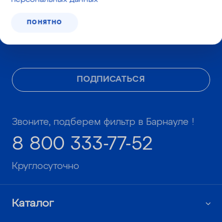
Даю согласие
на получение
ПОНЯТНО
информационных и рекламных
сообщений
ПОДПИСАТЬСЯ
Звоните, подберем фильтр в Барнауле !
8 800 333-77-52
Круглосуточно
Каталог