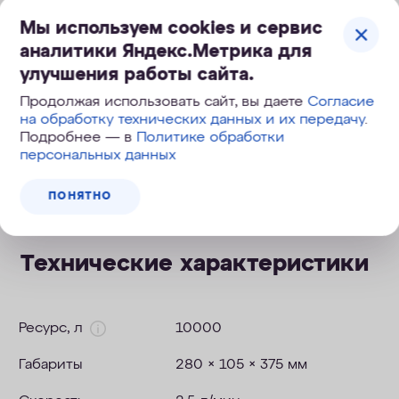
Мы используем cookies и сервис
Увеличенный ресурс системы
аналитики Яндекс.Метрика для
улучшения работы сайта.
Безопасная замена модулей
Продолжая использовать сайт, вы даете
Согласие
на обработку технических данных и их передачу
.
Подробнее — в
Политике обработки
персональных данных
Инструкция к фильтру Baby Pro, Baby H Pro
.pdf
1 Мб
ПОНЯТНО
Технические характеристики
Ресурс, л
10000
Габариты
280 × 105 × 375 мм