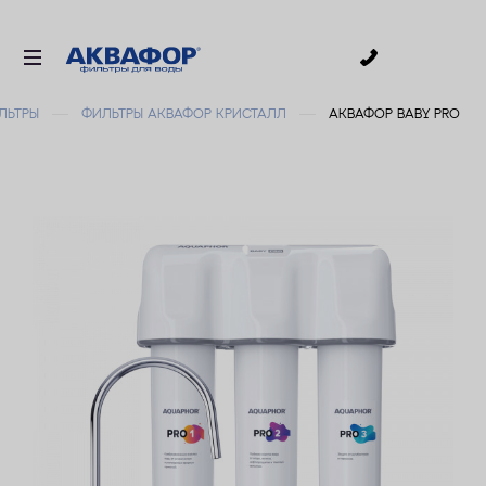
0
ЛЬТРЫ
ФИЛЬТРЫ АКВАФОР КРИСТАЛЛ
АКВАФОР BABY PRO
ДЛЯ ПИТЬЕВОЙ ВОДЫ
СМЕННЫЕ МОДУЛИ
ДЛЯ ВАННОЙ
В КОТТЕДЖ
ДЛЯ БИЗНЕСА
АКСЕССУАРЫ
АКЦИИ
ДОСТАВКА
УСЛУГИ