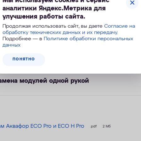
Мы используем cookies и сервис
аналитики Яндекс.Метрика для
улучшения работы сайта.
еза Fe2+ и Fe3+
Продолжая использовать сайт, вы даете
Согласие на
обработку технических данных и их передачу
.
Подробнее — в
Политике обработки персональных
данных
актерий – можно пить без кипячения
ПОНЯТНО
замена модулей одной рукой
ам Аквафор ECO Pro и ECO H Pro
.pdf
2 Мб